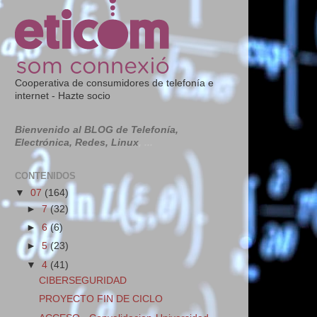
Cooperativa de consumidores de telefonía e
internet - Hazte socio
Bienvenido al BLOG de Telefonía,
Electrónica, Redes, Linux
, ...
CONTENIDOS
▼
07
(164)
►
7
(32)
►
6
(6)
►
5
(23)
▼
4
(41)
CIBERSEGURIDAD
PROYECTO FIN DE CICLO