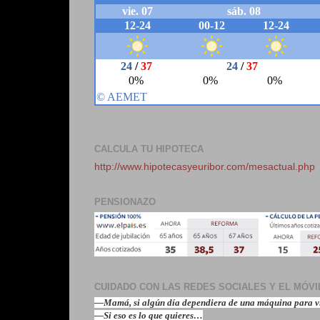
CALCULA TU HIPOTECA
http://www.hipotecasyeuribor.com/mesactual.php
PENSIONAZO
CUIDADO CON LAS REDES SOCIALES Y EL MÓVIL !!!!!
—Mamá, si algún día dependiera de una máquina para vi
—Si eso es lo que quieres…