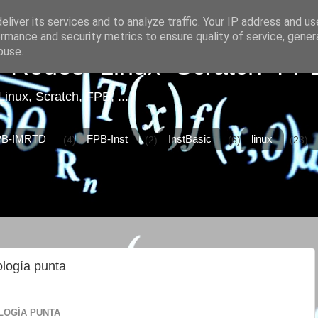
liver its services and to analyze traffic. Your IP address and u
rmance and security metrics to ensure quality of service, gene
buse.
ca+Redes+Linux+Scratch+FP
Linux, Scratch, FPB, ...
PB-IMRTD
FPB-Inst
InstBasic
linux
(4)
(2)
(6)
(23)
ología punta
LOGÍA PUNTA