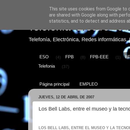
This site uses cookies from Google to de
are shared with Google along with perfo
statistics, and to detect and address a
Telefonía+Electróni
Telefonía, Electrónica, Redes informáticas, 
ESO
FPB
FPB-EEE
F
(4)
(8)
(1)
Telefonia
(37)
Página principal
EMPLEO
JUEVES, 12 DE ABRIL DE 2007
Los Bell Labs, entre el museo y la tecn
LOS BELL LABS, ENTRE EL MUSEO Y LA TECNO