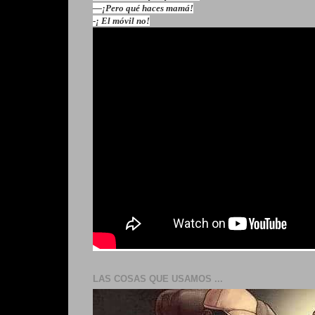
—¡Pero qué haces mamá!
-¡ El móvil no!
LAS COSAS QUE USAMOS ...