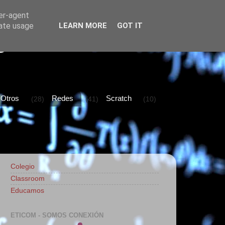
ser-agent
rate usage
LEARN MORE
GOT IT
B
Otros
Redes
Scratch
(28)
(41)
(10)
Colegio
Classroom
Educamos
ETICOM - SOMOS CONEXIÓN