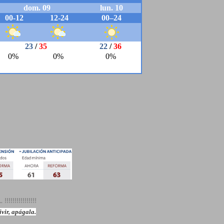
!!!!!!!!!!!
vir, apágala.