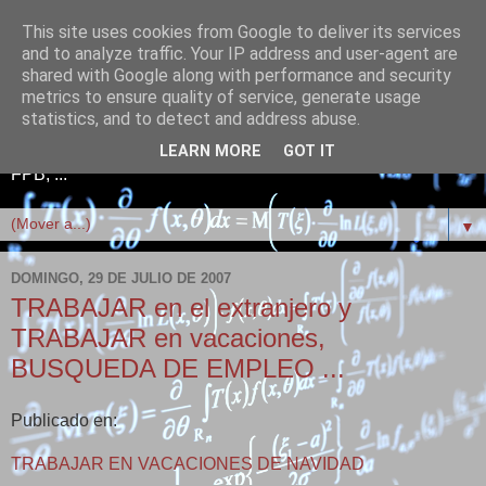
This site uses cookies from Google to deliver its services
Telefonía+Electrónica+Red
and to analyze traffic. Your IP address and user-agent are
shared with Google along with performance and security
es+Linux+Scratch+FPB
metrics to ensure quality of service, generate usage
statistics, and to detect and address abuse.
Telefonía, Electrónica, Redes informáticas, Linux, Scratch,
LEARN MORE
GOT IT
FPB, ...
▼
DOMINGO, 29 DE JULIO DE 2007
TRABAJAR en el extranjero y
TRABAJAR en vacaciones,
BUSQUEDA DE EMPLEO ...
Publicado en:
TRABAJAR EN VACACIONES DE NAVIDAD