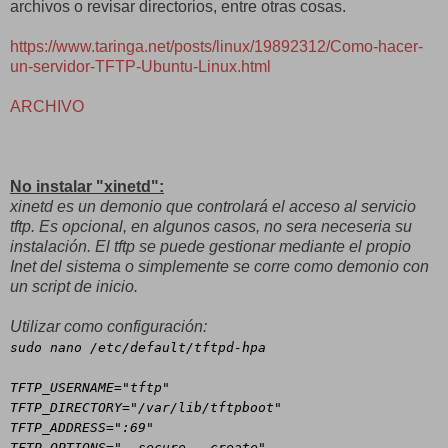
archivos o revisar directorios, entre otras cosas.
https://www.taringa.net/posts/linux/19892312/Como-hacer-
un-servidor-TFTP-Ubuntu-Linux.html
ARCHIVO
No instalar "xinetd":
xinetd es un demonio que controlará el acceso al servicio
tftp. Es opcional, en algunos casos, no sera neceseria su
instalación. El tftp se puede gestionar mediante el propio
Inet del sistema o simplemente se corre como demonio con
un script de inicio.
Utilizar como configuración:
sudo nano /etc/default/tftpd-hpa
TFTP_USERNAME="tftp"
TFTP_DIRECTORY="/var/lib/tftpboot"
TFTP_ADDRESS=":69"
TFTP_OPTIONS="--secure --create"