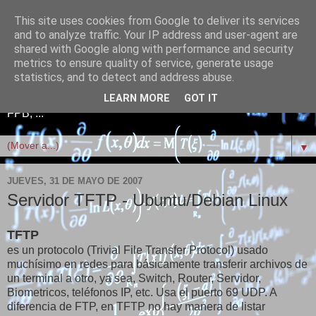
This site uses cookies from Google to deliver its services
Telefonía+Electrónica+Red
and to analyze traffic. Your IP address and user-agent are
shared with Google along with performance and security
es+Linux+Scratch+FPB
metrics to ensure quality of service, generate usage
statistics, and to detect and address abuse.
Telefonía, Electrónica, Redes informáticas, Linux, Scratch,
LEARN MORE
GOT IT
FPB, ...
▼
JUEVES, 31 DE MAYO DE 2007
Servidor TFTP - Ubuntu/Debian Linux
TFTP
es un protocolo (Trivial File Transfer Protocol) usado
muchísimo en redes para básicamente transferir archivos de
un terminal a otro, ya sea, Switch, Router, Servidor,
Biometricos, teléfonos IP, etc. Usa el puerto 69 UDP. A
diferencia de FTP, en TFTP no hay manera de listar